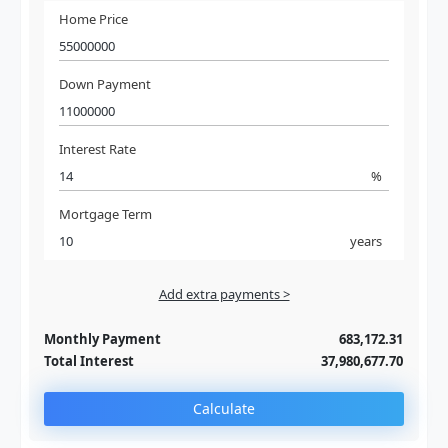
Home Price
Down Payment
Interest Rate
%
Mortgage Term
years
Add extra payments >
Jan
To monthly
Extra yearly
Monthly Payment
683,172.31
Total Interest
37,980,677.70
Calculate