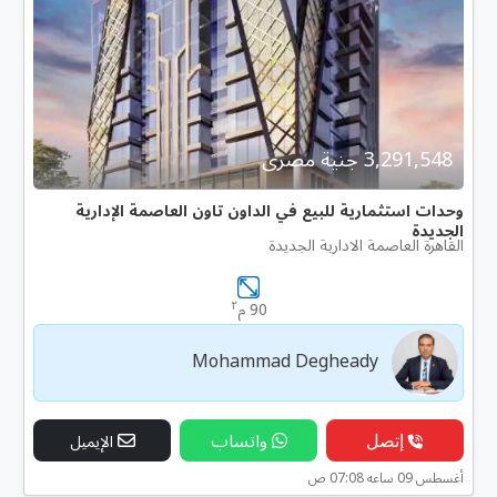
3,291,548 جنية مصرى
وحدات استثمارية للبيع في الداون تاون العاصمة الإدارية
الجديدة
القاهرة العاصمة الادارية الجديدة
٢
90 م
Mohammad Degheady
إتصل
واتساب
الإيميل
أغسطس 09 ساعه 07:08 ص