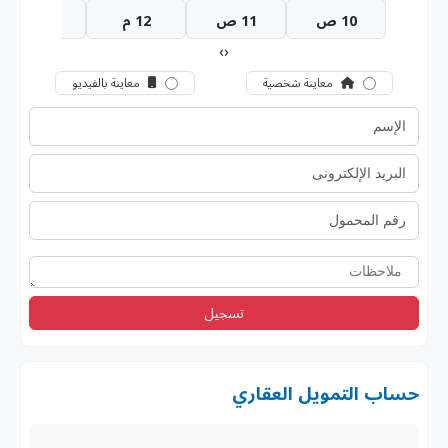
10 ص
11 ص
12 م
1 م
›
‹
معاينة شخصية
معاينة بالفيديو
تسجيل
حساب التمويل العقاري