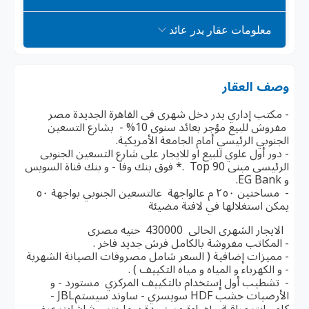
معلومات عقار يدر عائد
وصف العقار
- مكتب إداري يدر دخل شهرى فى القاهرة الجديدة مصر
مفروش للبيع مؤجر بعائد سنوى 10% - بشارع التسعين
الجنوبي الرئيسي أمام الجامعة الأمريكية.
- ⁠دور أول علوي للبيع او للايجار على شارع التسعين الجنوبى
الرئيسى مبنى Top 90 .* فوق بنك وفا - و بنك قناة السويس
و EG Bank.
- ⁠ مساحتين ٢٥٠ م عالواجهة عالتسعين الجنوبي بواجهة ٥٠
يمكن استغلالها في لافتة مضيئة
الايجار الشهرى الحالى 430000 حنيه مصرى
- ⁠المكاتب مفروشة بالكامل فرش جديد فاخر .
- ⁠مميزات إضافية ( السعر شامل مصروفات الصيانة الشهرية
- و الكهرباء و المياه و مياه التكييف ) .
- تشطيب أول إستخدام بالتكييف المركزي مستورد - و
الأرضيات خشب HDF سويسري - ساوند سيستمJBL -
كاميرات مراقبة - إضاءة مستوردة سمارت - شاشات عرض