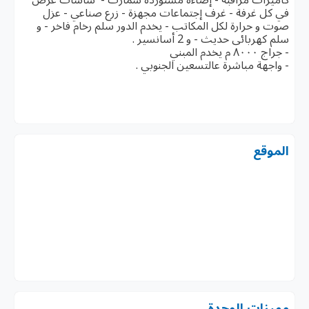
في كل غرفة - غرف إجتماعات مجهزة - زرع صناعي - عزل
صوت و حرارة لكل المكاتب - يخدم الدور سلم رخام فاخر - و
سلم كهربائى حديث - و 2 أسانسير .
- جراج ٨٠٠٠ م يخدم المبني
- ⁠واجهة مباشرة عالتسعين الجنوبي .
الموقع
مميزات الوحدة