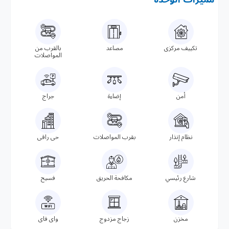
تكييف مركزى
مصاعد
بالقرب من
المواصلات
أمن
إضاءة
جراج
نظام إنذار
بقرب المواصلات
حى راقى
شارع رئيسي
مكافحة الحريق
فسيح
مخزن
زجاج مزدوج
واى فاى