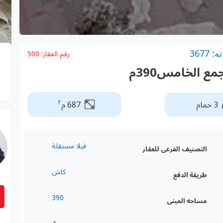
3677
رقم العقار:
500
ع الخامس390م
٢
3 حمام
687 م
فيلا مستقلة
التصنيف الفرعى للعقار
كاش
طريقة الدفع
390
مساحه المبنى