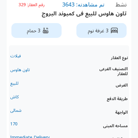
نشط
تم مشاهدته: 3643
رقم العقار:
329
تاون هاوس للبيع فى كمبوند البروج
3 غرفة نوم
3 حمام
فيلات
نوع العقار
التصنيف الفرعى
تاون هاوس
للعقار
للبيع
الغرض
كاش
طريقة الدفع
شمالى
الواجهة
170
مساحه المبنى
Immediate Delivery