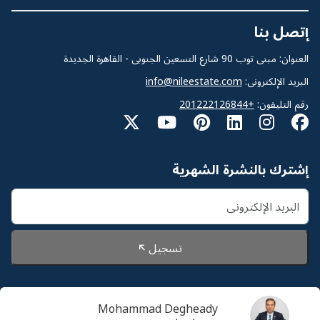
إتصل بنا
العنوان: مبنى توب 90 شارع التسعين الجنوبى - القاهرة الجديدة
البريد الإلكترونى:
info@nileestate.com
رقم التليفون:
+201222126844
إشترك بالنشرة الشهرية
تسجيل
Mohammad Degheady
© 2026 Nileestate. جميع الحقوق محفوظة لشركة نايل