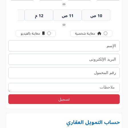
›
‹
10 ص
11 ص
12 م
1 م
›
‹
معاينة شخصية
معاينة بالفيديو
تسجيل
حساب التمويل العقاري