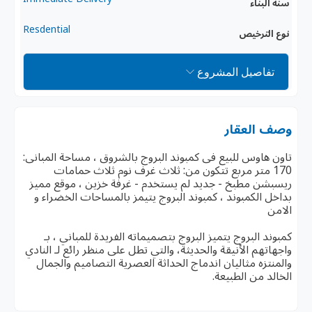
سنة البناء
Resdential
نوع الترخيص
تفاصيل المشروع
وصف العقار
تاون هاوس للبيع فى كمبوند البروج بالشروق ، مساحة المبانى:
170 متر مربع تتكون من: ثلاث غرف نوم ثلاث حمامات
ريسبشن مطبخ - جديد لم يستخدم - غرفة خزين ، موقع مميز
بداخل الكمبوند ، كمبوند البروج يتيمز بالمساحات الخضراء و
الامن
كمبوند البروج يتميز البروج بتصميماته الفريدة للمباني ، بـ
واجهاتهم الأنيقة والحديثة، والتي تطل على منظر رائع لـ النادي
والمنتزه مثاليان اندماج الحداثة العصرية التصاميم والجمال
الخالد من الطبيعة.