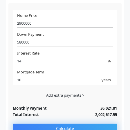
Home Price
Down Payment
Interest Rate
%
Mortgage Term
years
Add extra payments >
Jan
To monthly
Extra yearly
Monthly Payment
36,021.81
Total Interest
2,002,617.55
Calculate