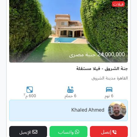
فيلات
24,000,000 جنية مصرى
جنة الشروق - فيلا مستقلة
القاهرة مدينة الشروق
٢
6 نوم
6 حمام
600 م
Khaled Ahmed
إتصل
واتساب
الإيميل