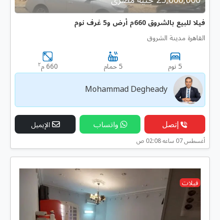
فيلا للبيع بالشروق 660م أرض و5 غرف نوم
القاهرة مدينة الشروق
٢
5 نوم
5 حمام
660 م
Mohammad Degheady
إتصل
واتساب
الإيميل
أغسطس 07 ساعه 02:08 ص
فيلات