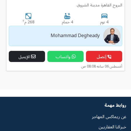
البروج القاهرة مدينة الشروق
٢
4 نوم
4 حمام
268 م
Mohammad Degheady
إتصل
واتساب
الإيميل
أغسطس 06 ساعه 08:08 ص
روابط مهمة
عن ريماكس المهاجر
خبرائنا العقاريين