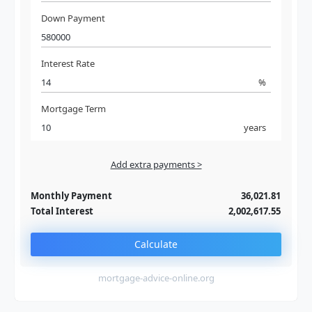
Down Payment
Interest Rate
%
Mortgage Term
years
Add extra payments >
Jan
To monthly
Extra yearly
Monthly Payment
36,021.81
Total Interest
2,002,617.55
Calculate
mortgage-advice-online.org