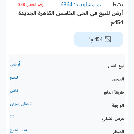
نشط
تم مشاهدته: 6864
رقم العقار:
338
أرض للبيع في الحي الخامس القاهرة الجديدة
454م
٢
454 م
أراضى
نوع العقار
للبيع
الغرض
كاش
طريقة الدفع
شمالى,شرقى
الواجهة
12
عرض الشارع
فيو مفتوح
المنظر