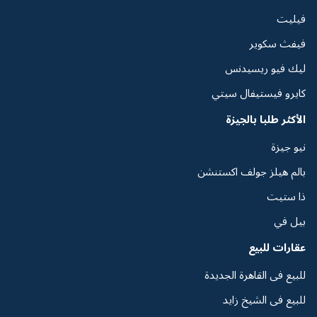
فيليت
فيفث سكوير
ليك فيو ريسيدنس
كايرو فيستيفال سيتي
الأكثر طلبا بالجيزة
نيو جيزة
بالم هيلز جولف اكستنشن
ذا ستيت
بيل في
عقارات للبيع
للبيع فى القاهرة الجديدة
للبيع فى الشيخ زايد