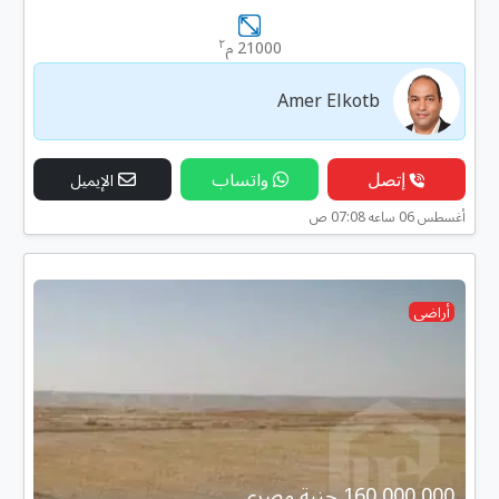
٢
21000 م
Amer Elkotb
إتصل
واتساب
الإيميل
أغسطس 06 ساعه 07:08 ص
أراضى
160,000,000 جنية مصرى