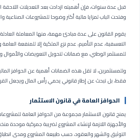
قبل عدة سنوات، فإن أهميته ازدادت بعد التعديلات اللاحقة 
وفتحت الباب لمزايا مالية أكثر وضوحا للمشروعات الصناعية وال
يقوم القانون على عدة مبادئ مهمة، منها المعاملة العادلة ل
التعسفية، عدم التأميم، عدم نزع الملكية إلا للمنفعة العامة
للمستثمر الوطني، مع ضمانات لتحويل التعويضات والأموال وف
وللمستثمرين، لا تقل هذه الضمانات أهمية عن الحوافز المالية
فقط، بل تبحث عن إطار قانوني يحمي رأس المال ويجعل القرار 
الحوافز العامة في قانون الاستثمار
يمنح قانون الاستثمار مجموعة من الحوافز العامة للمشروعات
والأجهزة اللازمة لإنشاء المشروع لضريبة جمركية موحدة منخ
التوثيق والشهر والعقود، حسب طبيعة المشروع ومدى انطباق