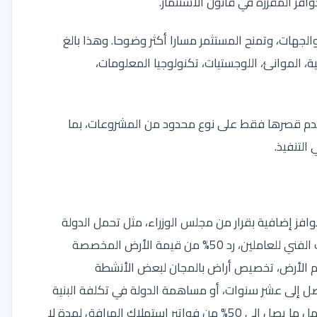
فز المقررة في قانون الاستثمار
.
الجهات، وتمنح المستثمر مسارا أكثر وضوحا. وهذا بالغ
ية، الموانئ، اللوجستيات، تكنولوجيا المعلومات،
عدم قصرها فقط على نوع محدود من المشروعات، بما
التنفيذ
.
حوافز إضافية بقرار من مجلس الوزراء، مثل تحمل الدولة
جزءا من تكلفة توصيل المرافق، تحمل جزء من تكلفة التدريب الفني للعاملين، رد 50% من قيمة الأرض المخصصة
سليم الأرض، تخصيص أراض بالمجان لبعض الأنشطة
تصل إلى عشر سنوات، أو مساهمة الدولة في تكلفة البنية
الأساسية والمرافق بما لا يتجاوز 50% من التكلفة، وكذلك تحمل ما يصل إلى 50% من فواتير استهلاك المرافق لمدة لا