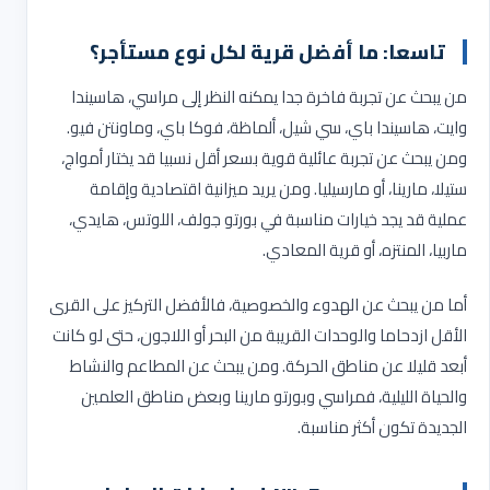
تاسعا: ما أفضل قرية لكل نوع مستأجر؟
من يبحث عن تجربة فاخرة جدا يمكنه النظر إلى مراسي، هاسيندا
وايت، هاسيندا باي، سي شيل، ألماظة، فوكا باي، وماونتن فيو.
ومن يبحث عن تجربة عائلية قوية بسعر أقل نسبيا قد يختار أمواج،
ستيلا، مارينا، أو مارسيليا. ومن يريد ميزانية اقتصادية وإقامة
عملية قد يجد خيارات مناسبة في بورتو جولف، اللوتس، هايدي،
ماربيا، المنتزه، أو قرية المعادي
.
أما من يبحث عن الهدوء والخصوصية، فالأفضل التركيز على القرى
الأقل ازدحاما والوحدات القريبة من البحر أو اللاجون، حتى لو كانت
أبعد قليلا عن مناطق الحركة. ومن يبحث عن المطاعم والنشاط
والحياة الليلية، فمراسي وبورتو مارينا وبعض مناطق العلمين
الجديدة تكون أكثر مناسبة
.