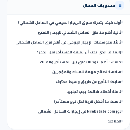
محتويات المقال
أولا: كيف يتحرك سوق الإيجار الصيفي في الساحل الشمالي؟
ثانيا: أهم مناطق الساحل الشمالي للإيجار القصير
ثالثا: متوسطات الإيجار اليومي في أهم قرى الساحل الشمالي
رابعا: ما الذي يجب أن يعرفه المستأجر قبل الحجز؟
خامسا: أهم بنود الاتفاق بين المستأجر والمالك
سادسا: نصائح مهمة للملاك والمؤجرين
سابعا: التأجير عن طريق وسيط محترف
ثامنا: أخطاء شائعة يجب تجنبها
تاسعا: ما أفضل قرية لكل نوع مستأجر؟
دور NileEstate.com في إيجارات الساحل الشمالي
الخلاصة