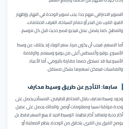
التصوير الاحترافي مهم جدا. يجب تصوير الوحدة في النهار، وإظهار
الفيو، القرب من البحر أو حمام السباحة، الغرف، الحمامات،
والمطبخ. كما يفضل عمل فيديو قصير حديث قبل كل موسم
.
أما التسعير، فيجب أن يكون مرنا. سعر الويك إند يختلف عن وسط
الأسبوع. يوليو وأغسطس أعلى من يونيو وسبتمبر. والإقامة
الأسبوعية قد تستحق خصما مقارنة باليومي. أما الأعياد
والمناسبات فيمكن تسعيرها بشكل مستقل
.
سابعا: التأجير عن طريق وسيط محترف
وجود وسيط محترف يقلل المخاطر للطرفين. المستأجر يحصل على
وحدة موثقة نسبيا ومعلومات أوضح، والمالك يحصل على عميل
أكثر جدية وتعاقد أكثر تنظيما. الوسيط الجيد لا يبيع السعر فقط، بل
يوضح الفرق بين القرى، يتحقق من الوحدة، ينظم المعاينة أو