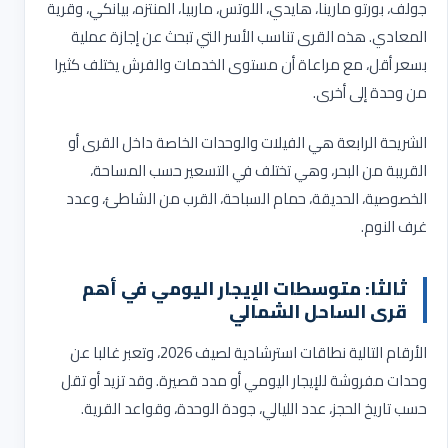
جولف، بورتو مارينا، هايدي، اللوتس، ماربيا، المنتزه، بيانكي، وقرية
المعادي. هذه القرى تناسب الأسر التي تبحث عن إجازة عملية
بسعر أقل، مع مراعاة أن مستوى الخدمات والفرش يختلف كثيرا
من وحدة إلى أخرى
.
الشريحة الرابعة هي الفيلات والوحدات الخاصة داخل القرى أو
القريبة من البحر، وهي تختلف في التسعير حسب المساحة،
الخصوصية، الحديقة، حمام السباحة، القرب من الشاطئ، وعدد
غرف النوم
.
ثالثا: متوسطات الإيجار اليومي في أهم
قرى الساحل الشمالي
الأرقام التالية نطاقات استرشادية لصيف 2026، وتعبر غالبا عن
وحدات مفروشة للإيجار اليومي أو مدد قصيرة. وقد تزيد أو تقل
حسب تاريخ الحجز، عدد الليالي، جودة الوحدة، وقواعد القرية
.