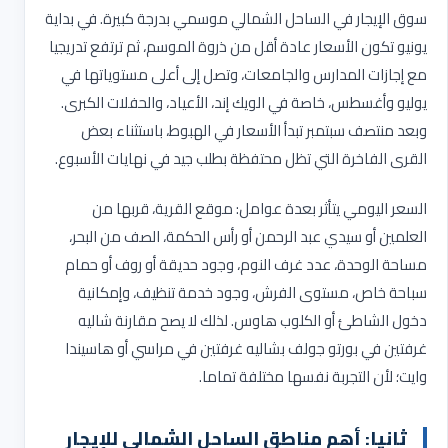
سوق الإيجار في الساحل الشمالي موسمي بدرجة كبيرة. في بداية
يونيو تكون الأسعار عادة أقل من ذروة الموسم، ثم ترتفع تدريجيا
مع إجازات المدارس والجامعات، وتصل إلى أعلى مستوياتها في
يوليو وأغسطس، خاصة في الويك إند، الأعياد، والحفلات الكبرى.
وبعد منتصف سبتمبر تبدأ الأسعار في الهبوط، باستثناء بعض
القرى الفاخرة التي تظل محتفظة بطلب جيد في نهايات الأسبوع
.
السعر اليومي يتأثر بعدة عوامل: موقع القرية، قربها من
العلمين أو سيدي عبد الرحمن أو رأس الحكمة، الصف من البحر،
مساحة الوحدة، عدد غرف النوم، وجود حديقة أو روف أو حمام
سباحة خاص، مستوى الفرش، وجود خدمة تنظيف، وإمكانية
دخول الشاطئ أو الكلوب هاوس. لذلك لا يصح مقارنة شاليه
غرفتين في بورتو جولف بشاليه غرفتين في مراسي أو هاسيندا
وايت؛ لأن التجربة نفسها مختلفة تماما
.
ثانيا: أهم مناطق الساحل الشمالي للإيجار