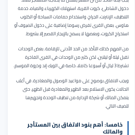
دخول الشاطئ، كروت القرية، استهلاك الكهرباء والمياه، خدمة
التنظيف، الإنترنت، الجراج، واستخدام حمامات السباحة أو الكلوب
هاوس. بعض القرى تفرض رسوما إضافية على دخول الضيوف أو
استخراج الكروت، وبعضها لا يسمح بالإيجار القصير إلا بشروط
.
من المهم كذلك التأكد من الحد الأدنى للإقامة. بعض الوحدات
تقبل ليلة أو ليلتين، لكن كثير من الوحدات في القرى الفاخرة
تشترط 3 ليال أو أسبوعا كاملا، خاصة في الويك إند وذروة الموسم
.
ويجب الاتفاق بوضوح على مواعيد الوصول والمغادرة. في أغلب
الحالات يكون الاستلام بعد الظهر والمغادرة قبل الظهر، حتى
يتمكن المالك أو شركة الإدارة من تنظيف الوحدة وتجهيزها
للضيف التالي
.
خامسا: أهم بنود الاتفاق بين المستأجر
والمالك