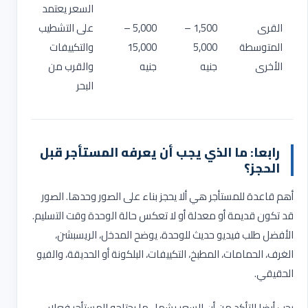
السعر يعتمد
القرى
1,500 –
5,000 –
على التشطيب
المتوسطة
5,000
15,000
والتكييفات
الأخرى
جنيه
جنيه
والقرب من
البحر
رابعا: ما الذي يجب أن يعرفه المستأجر قبل
الحجز؟
أهم قاعدة للمستأجر هي ألا يحجز بناء على الصور وحدها. الصور
قد تكون قديمة أو معدلة أو لا تعكس حالة الوحدة وقت التسليم.
الأفضل طلب فيديو حديث للوحدة، يوضح المدخل، الريسبشن،
الغرف، الحمامات، المطبخ، التكييفات، البلكونة أو الحديقة، والفيو
الحقيقي
.
يجب أيضا التأكد من أن السعر يشمل ما يحتاجه المستأجر فعلا: