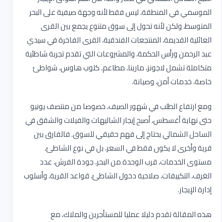
الموسمي في المنطقة، ليس فقط لأنه وجهة صيفية على البحر
المتوسط، ولكن لأنه تحول إلى سوق متنوع يجمع بين القرى
العائلية القديمة، المنتجعات الفندقية، القرى الفاخرة في سيدي
عبد الرحمن ورأس الحكمة، والمشروعات التي تقدم تجربة شاطئية
متكاملة تشمل لاجونز، مارينا، مطاعم، كلوب هاوس، شواطئ
خاصة، خدمات أمن، وصيانة
.
ومع ارتفاع الطلب في شهور الصيف، خصوصا من منتصف يونيو
حتى نهاية أغسطس، أصبح إيجار الشاليهات والفيلات والشقق في
الساحل الشمالي يحتاج إلى فهم حقيقي للسوق. فالفارق بين
قرية وأخرى لا يكون فقط في السعر، بل في نوع الشاطئ،
مستوى الخدمات، قرب الوحدة من البحر، جودة الفرش، عدد
الغرف، التكييفات، صلاحية دخول الشاطئ، قواعد القرية، وأسلوب
إدارة الإيجار
.
هذه المقالة تقدم دليلا عمليا للمستأجرين والملاك، مع