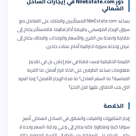
دور
NileEstate.com
في إيجارات الساحل
الشمالي
يساعد
NileEstate.com
المستأجرين والملاك على التعامل مع
سوق الإيجار الموسمي بطريقة أكثر تنظيما. فالمستأجر يحتاج إلى
مقارنة واضحة بين القرى والأسعار والوحدات، والمالك يحتاج إلى
عرض وحدته بصورة احترافية أمام عملاء جادين
.
القيمة الحقيقية ليست فقط في نشر إعلان، بل في تقديم
معلومات تساعد الطرفين على اتخاذ قرار أفضل: ما القرية
المناسبة؟ ما السعر العادل؟ ما مدة الإيجار الأفضل؟ وما البنود
التي يجب الاتفاق عليها قبل الحجز؟
الخلاصة
إيجار الشاليهات والفيلات والشقق في الساحل الشمالي أصبح
سوقا كبيرا ومتطورا، لكنه يحتاج إلى وعي ودقة. السعر وحده لا
يكفي للحكم على الصفقة. يجب النظر إلى القرية، الموقع، حالة