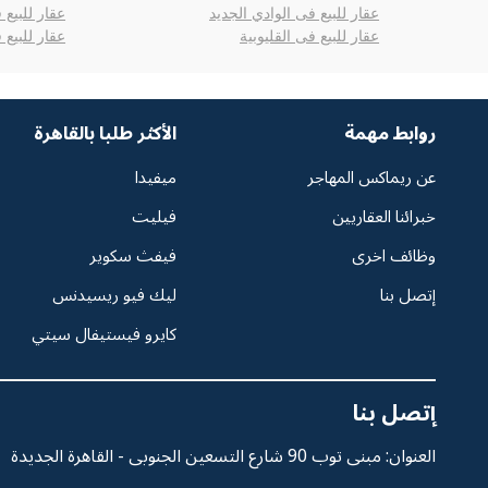
عقار للبيع فى الوادي الجديد
عقار للبيع 
عقار للبيع فى القليوبية
عقار للبيع
روابط مهمة
الأكثر طلبا بالقاهرة
عن ريماكس المهاجر
ميفيدا
خبرائنا العقاريين
فيليت
وظائف اخرى
فيفث سكوير
إتصل بنا
ليك فيو ريسيدنس
كايرو فيستيفال سيتي
إتصل بنا
العنوان: مبنى توب 90 شارع التسعين الجنوبى - القاهرة الجديدة