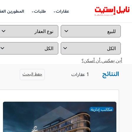
عقارات
طلبات
المطورين العق
أين يمكننى أن أسكن؟
النتائج
حفظ البحث
1 عقارات
مكاتب إدارية