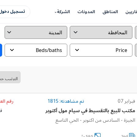
اريين
المناطق
المدونات
الشركة
تسجيل دخول 
Beds/baths
Price
فبراير 07
تم مشاهدته: 1815
رقم العق
مكتب للبيع بالتقسيط في سيام مول أكتوبر
قا
الجيزة
-
السادس من اكتوبر
-
الحي التاسع
٢
2nd
59.5 م