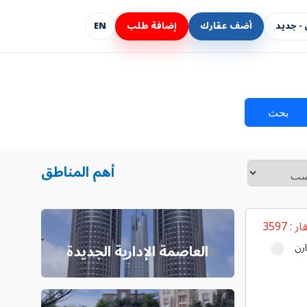
- جديد
أضف عقارك
إضافة طلب
EN
بحث
أهم المناطق
ار :
3597
رن
العاصمة الإدارية الجديدة