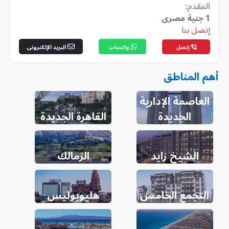
المقدم:
1
جنية مصرى
إتصل بنا
إتصل
واتساب
البريد الإلكترونى
أهم المناطق
العاصمة الإدارية
الجديدة
القاهرة الجديدة
الشيخ زايد
الزمالك
التجمع الخامس
هليويوليس