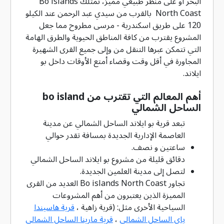
البحر أو على منظر طبيعي مميز، تمتلك Bo islands
North Coast بالقرب من سيدي عبد الرحمن عند الكيلو
120 على طريق اسكندرية - مرسى مطروح مما جعل
المشروع يقترب من كافة المناطق الحيوية والطرق الهامة
التي تتمكن عبرها التنقل من وإلى جميع القرى الشهيرة
المجاورة في أقل وقت وقضاء أمتع الأوقات داخل بو
ايلاند.
أهم المعالم التي تقترب من bo island
الساحل الشمالي
تبعد قرية بو ايلاند الساحل الشمالي عن مدينة
العاصمة الإدارية الجديدة بمسافة تقدر حوالي
ساعتين و نصف.
دقائق قليلة من مشروع بو ايلاند الساحل الشمالي
لتصل إلى مدينة العلمين الجديدة.
تجاور Bo islands North Coast العديد من القرى
المميزة الذين يعتبرون من أهم المشروعات
السياحية الأخرى مثل: (قرية زاهية ،
قرية هاسيندا
باي الساحل الشمالي
،
قرية مارينا الساحل الشمالي