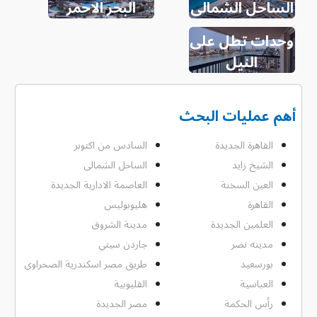
الساحل الشمالى
البحر الاحمر
وحدات تطل على
النيل
أهم عمليات البحث
القاهرة الجديدة
السادس من اكتوبر
الشيخ زايد
الساحل الشمالى
العين السخنة
العاصمة الادارية الجديدة
القاهرة
هليوبوليس
العلمين الجديدة
مدينة الشروق
مدينه نصر
جاردن سيتي
بورسعيد
طريق مصر اسكندرية الصحراوى
العباسية
القليوبية
رأس الحكمة
مصر الجديدة