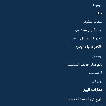
ميفيدا
فيليت
فيفث سكوير
ليك فيو ريسيدنس
كايرو فيستيفال سيتي
الأكثر طلبا بالجيزة
نيو جيزة
بالم هيلز جولف اكستنشن
ذا ستيت
بيل في
عقارات للبيع
للبيع فى القاهرة الجديدة