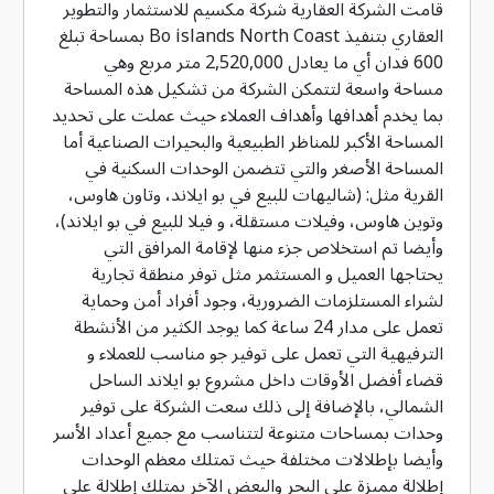
قامت الشركة العقارية شركة مكسيم للاستثمار والتطوير
العقاري بتنفيذ Bo islands North Coast بمساحة تبلغ
600 فدان أي ما يعادل 2,520,000 متر مربع وهي
مساحة واسعة لتتمكن الشركة من تشكيل هذه المساحة
بما يخدم أهدافها وأهداف العملاء حيث عملت على تحديد
المساحة الأكبر للمناظر الطبيعية والبحيرات الصناعية أما
المساحة الأصغر والتي تتضمن الوحدات السكنية في
القرية مثل: (شاليهات للبيع في بو ايلاند، وتاون هاوس،
وتوين هاوس، وفيلات مستقلة، و فيلا للبيع في بو ايلاند)،
وأيضا تم استخلاص جزء منها لإقامة المرافق التي
يحتاجها العميل و المستثمر مثل توفر منطقة تجارية
لشراء المستلزمات الضرورية، وجود أفراد أمن وحماية
تعمل على مدار 24 ساعة كما يوجد الكثير من الأنشطة
الترفيهية التي تعمل على توفير جو مناسب للعملاء و
قضاء أفضل الأوقات داخل مشروع بو ايلاند الساحل
الشمالي، بالإضافة إلى ذلك سعت الشركة على توفير
وحدات بمساحات متنوعة لتتناسب مع جميع أعداد الأسر
وأيضا بإطلالات مختلفة حيث تمتلك معظم الوحدات
إطلالة مميزة على البحر والبعض الآخر يمتلك إطلالة على