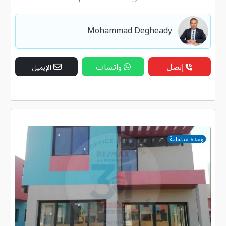
Mohammad Degheady
إتصل
واتساب
الإيميل
وحدة ساحلية