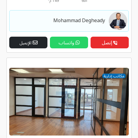
6th
149 م
Mohammad Degheady
إتصل
واتساب
الإيميل
مكاتب إدارية