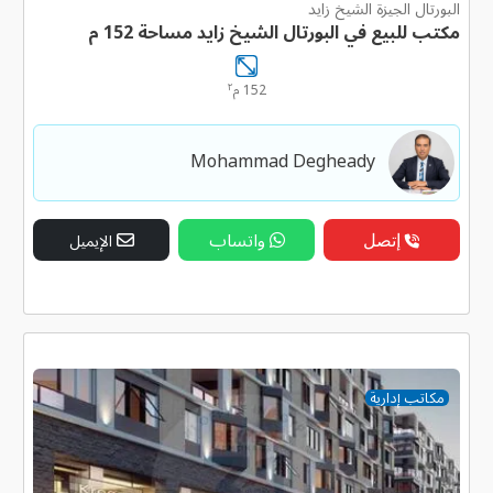
البورتال الجيزة الشيخ زايد
مكتب للبيع في البورتال الشيخ زايد مساحة 152 م
٢
152 م
Mohammad Degheady
إتصل
واتساب
الإيميل
مكاتب إدارية