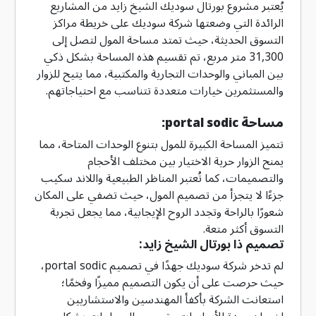
يُعتبر مشروع بورتال سوديك الشيخ زايد من المشاريع
الرائدة التي وضعتها شركة سوديك على خريطة مراكز
التسوق الحديثة، حيث تمتد مساحة المول لتصل إلى
31,300 متر مربع، تم تقسيم هذه المساحة بشكل ذكي
بين المباني والوحدات التجارية والمكتبية، مما يتيح للزوار
والمستثمرين خيارات متعددة تتناسب مع احتياجاتهم.
مساحة
portal sodic:
تتميز المساحة الكبيرة للمول بتنوع الوحدات المتاحة، مما
يمنح الزوار حرية الاختيار بين مختلف الأحجام
والتصميمات، كما تُعتبر المناظر الطبيعية واللاند سكيب
جزءًا لا يتجزأ من تصميم المول، حيث تضفي على المكان
شعورًا بالراحة وتجدد الروح الإيجابية، مما يجعل تجربة
التسوق أكثر متعة.
تصميم ذا بورتال الشيخ زايد:
لم تدخر شركة سوديك جهدًا في تصميم portal sodic،
حيث حرصت على أن يكون التصميم مميزًا وفخمًا؛
استعانت الشركة بأكفأ المهندسين والاستشاريين
لضمان جودة الأساسات وتصميم المساحات بشكل