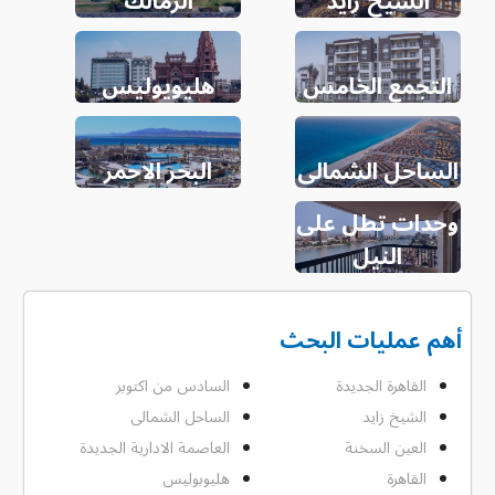
الشيخ زايد
الزمالك
التجمع الخامس
هليويوليس
الساحل الشمالى
البحر الاحمر
وحدات تطل على
النيل
أهم عمليات البحث
القاهرة الجديدة
السادس من اكتوبر
الشيخ زايد
الساحل الشمالى
العين السخنة
العاصمة الادارية الجديدة
القاهرة
هليوبوليس