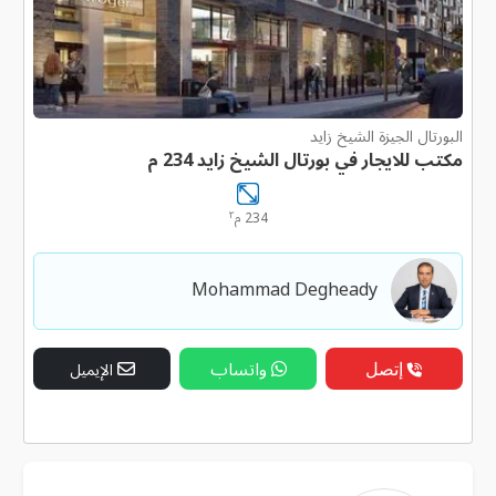
البورتال الجيزة الشيخ زايد
مكتب للايجار في بورتال الشيخ زايد 234 م
٢
234 م
Mohammad Degheady
إتصل
واتساب
الإيميل