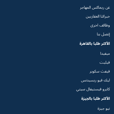
عن ريماكس المهاجر
خبرائنا العقاريين
وظائف اخرى
إتصل بنا
الأكثر طلبا بالقاهرة
ميفيدا
فيليت
فيفث سكوير
ليك فيو ريسيدنس
كايرو فيستيفال سيتي
الأكثر طلبا بالجيزة
نيو جيزة