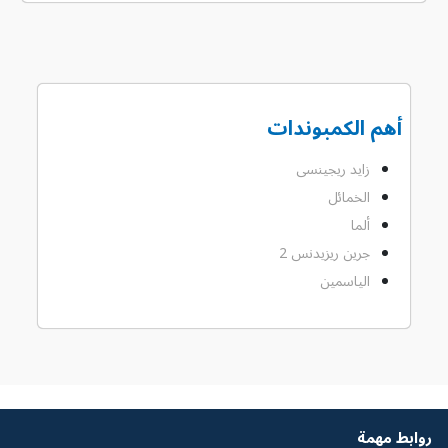
أهم الكمبوندات
زايد ريجينسى
الخمائل
ألما
جرين ريزيدنس 2
الياسمين
روابط مهمة