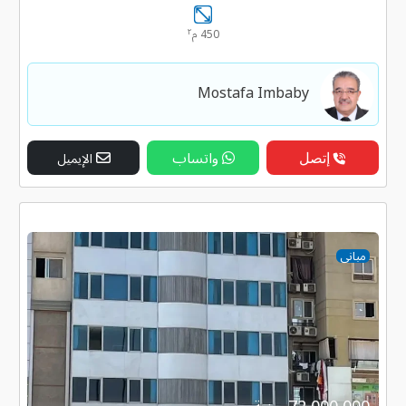
٢
450 م
Mostafa Imbaby
إتصل
واتساب
الإيميل
مبانى