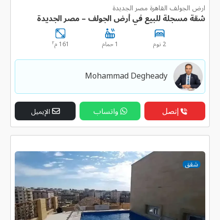
ارض الجولف القاهرة مصر الجديدة
شقة مسجلة للبيع في أرض الجولف – مصر الجديدة
٢
2 نوم
1 حمام
161 م
Mohammad Degheady
إتصل
واتساب
الإيميل
شقق