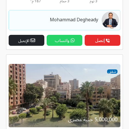
٢
3 نوم
3 حمام
187 م
Mohammad Degheady
إتصل
واتساب
الإيميل
شقق
5,000,000 جنية مصرى