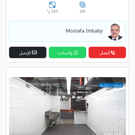
٢
5th
320 م
Mostafa Imbaby
إتصل
واتساب
الإيميل
محلات تجارية