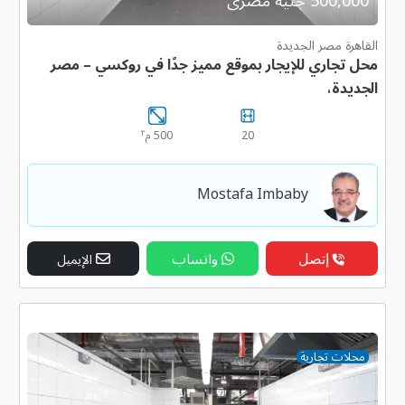
500,000 جنية مصرى
القاهرة مصر الجديدة
محل تجاري للإيجار بموقع مميز جدًا في روكسي – مصر
الجديدة،
٢
20
500 م
Mostafa Imbaby
إتصل
واتساب
الإيميل
محلات تجارية