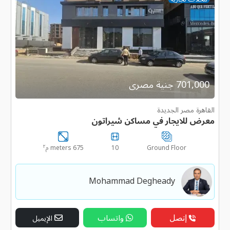
701,000 جنية مصرى
القاهرة مصر الجديدة
معرض للايجار في مساكن شيراتون
٢
Ground Floor
10
675 meters م
Mohammad Degheady
إتصل
واتساب
الإيميل