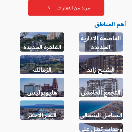
مزيد من العقارات
↖
أهم المناطق
العاصمة الإدارية
الجديدة
القاهرة الجديدة
الشيخ زايد
الزمالك
التجمع الخامس
هليويوليس
الساحل الشمالى
البحر الاحمر
وحدات تطل على