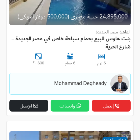
24,895,000 جنية مصرى (500,000 دولار امريكى)
القاهرة مصر الجديدة
بنت هاوس للبيع بحمام سباحة خاص في مصر الجديدة –
شارع الحرية
٢
6 نوم
6 حمام
800 م
Mohammad Degheady
إتصل
واتساب
الإيميل
محلات تجارية