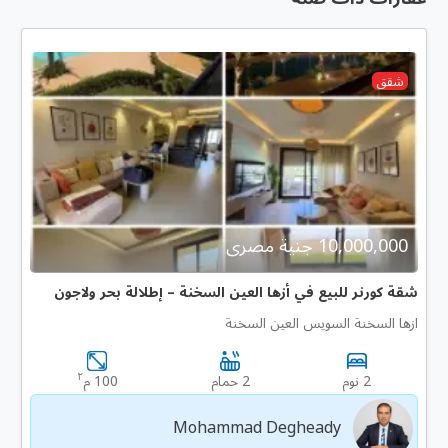
شقق
10,000,000 جنية مصرى
شقة كورنر للبيع في أزها العين السخنة – إطلالة بحر ولاجون
ازها السخنة السويس العين السخنة
٢
2 نوم
2 حمام
100 م
Mohammad Degheady