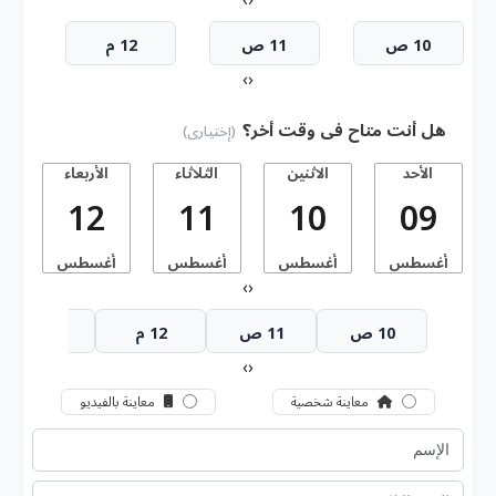
10 ص
11 ص
12 م
›
‹
هل أنت متاح فى وقت أخر؟
(إختيارى)
الأحد
الاثنين
الثلاثاء
الأربعاء
ا
12
11
10
09
أغسطس
أغسطس
أغسطس
أغسطس
أ
›
‹
10 ص
11 ص
12 م
1 م
›
‹
معاينة شخصية
معاينة بالفيديو