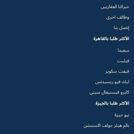
خبرائنا العقاريين
وظائف اخرى
إتصل بنا
الأكثر طلبا بالقاهرة
ميفيدا
فيليت
فيفث سكوير
ليك فيو ريسيدنس
كايرو فيستيفال سيتي
الأكثر طلبا بالجيزة
نيو جيزة
بالم هيلز جولف اكستنشن