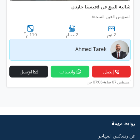
شاليه للبيع في لافيستا جاردن
السويس العين السخنة
٢
2 نوم
2 حمام
110 م
Ahmed Tarek
إتصل
واتساب
الإيميل
أغسطس 07 ساعه 07:08 ص
روابط مهمة
عن ريماكس المهاجر