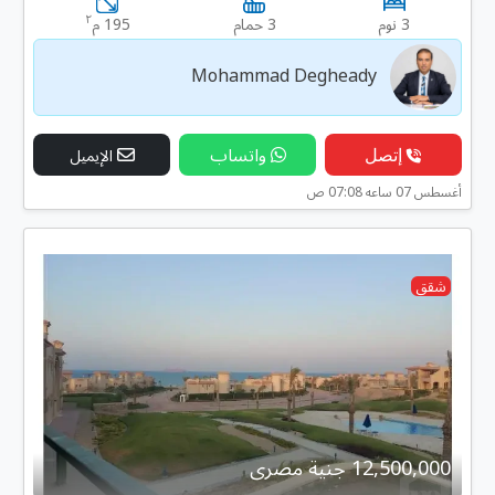
٢
3 نوم
3 حمام
195 م
Mohammad Degheady
إتصل
واتساب
الإيميل
أغسطس 07 ساعه 07:08 ص
شقق
12,500,000 جنية مصرى