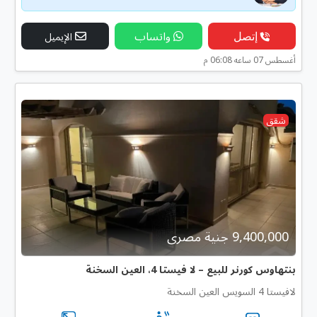
إتصل
واتساب
الإيميل
أغسطس 07 ساعه 06:08 م
شقق
9,400,000 جنية مصرى
بنتهاوس كورنر للبيع – لا فيستا 4، العين السخنة
لافيستا 4 السويس العين السخنة