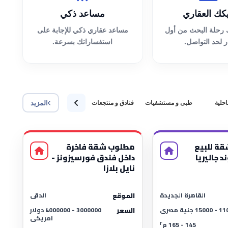
ك العقاري
مساعد ذكي
 رحلة البحث من أول
مساعد عقاري ذكي للإجابة على
ر لحد التواصل.
استفساراتك بسرعة.
المزيد
حلية
طبى و مستشفيات
فنادق و منتجعات
أراضى
مدارس و حضان
قة للبيع
مطلوب شقة فاخرة
 جاليريا
داخل فندق فورسيزونز -
نايل بلازا
القاهرة الجديدة
الدقى
الموقع
1 جنية مصرى
3000000 - 4000000 دولار
السعر
امريكى
٢
145 - 165 م