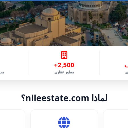
2,500+
ي
مطور عقاري
مدي
لماذا nileestate.com؟