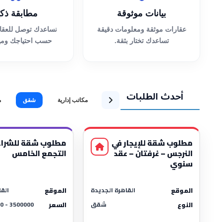
بيانات موثوقة
مطابقة ذكي
عقارات موثقة ومعلومات دقيقة
نساعدك توصل للعقار
تساعدك تختار بثقة.
حسب احتياجك وميز
أحدث الطلبات
مكاتب إدارية
شقق
م
مطلوب شقة للإيجار في
مطلوب شقة للشراء
النرجس – غرفتان – عقد
التجمع الخامس
سنوي
القاهرة الجديدة
الق
الموقع
الموقع
شقق
النوع
السعر