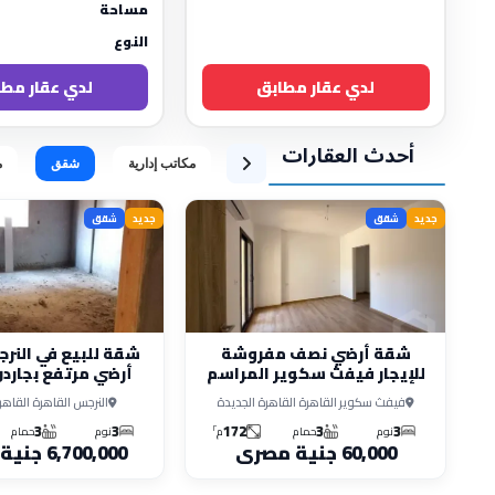
مساحة
النوع
لدي عقار مطابق
لدي عقار مطا
أحدث العقارات
مكاتب إدارية
شقق
م
جديد
شقق
جديد
شقق
شقة أرضي نصف مفروشة
شقة للبيع في النر
للإيجار فيفث سكوير المراسم
أرضي مرتفع بجاردن
فوري
فيفث سكوير القاهرة القاهرة الجديدة
النرجس القاهرة القاهر
3
3
172
3
3
٢
نوم
حمام
م
نوم
حمام
60,000 جنية مصرى
6,700,000 جنية مصرى