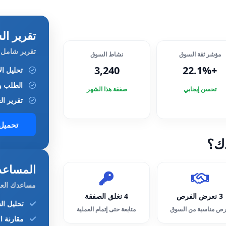
تقرير السو
تقرير شامل 
مؤشر ثقة السوق
نشاط السوق
3,240
+22.1%
تحليل الأ
الطلب و
تحسن إيجابي
صفقة هذا الشهر
تقرير الع
تحميل 
ك؟
المساعد الذ
مساعدك العق
3 نعرض الفرص
4 نغلق الصفقة
تحليل ال
ص مناسبة من السوق
متابعة حتى إتمام العملية
مقارنة ال