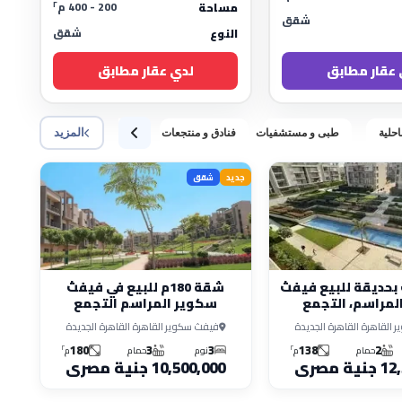
٢
200 - 400 م
مساحة
شقق
شقق
النوع
 عقار مطابق
لدي عقار مطابق
المزيد
حلية
طبى و مستشفيات
فنادق و منتجعات
أراضى
مدارس و حضان
جديد
شقق
 غرف بحديقة للبيع فيفث
شقة 180م للبيع في فيفث
مراسم، التجمع
سكوير المراسم التجمع
الخامس
الخامس
القاهرة القاهرة الجديدة
فيفث سكوير القاهرة القاهرة الجديدة
180
3
3
138
2
٢
٢
حمام
م
نوم
حمام
م
 مصرى
10,500,000 جنية مصرى