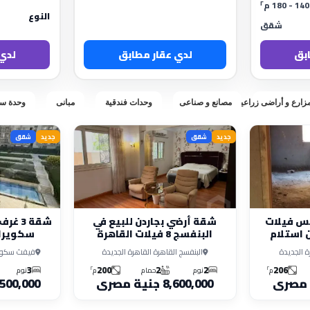
٢
140 - 180 م
النوع
شقق
بق
لدي عقار مطابق
لدي
زارع و أراضى زراعية
مصانع و صناعى
وحدات فندقية
مبانى
وحدة سا
جديد
شقق
جديد
شقق
جس فيلات
شقة أرضي بجاردن للبيع في
شقة 3
 استلام
البنفسج 8 فيلات القاهرة
سكويرال
الجديدة
ة الجديدة
البنفسج القاهرة القاهرة الجديدة
فيفث سكوير 
3
200
2
2
206
٢
٢
م
نوم
حمام
م
نوم
8,600,000 جنية مصرى
12,500,000 جنية