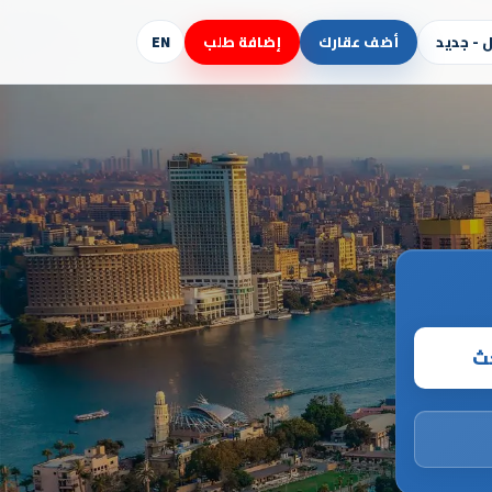
- جديد
أضف عقارك
إضافة طلب
EN
حث