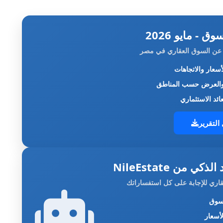
ق - مايو 2026
عن السوق العقاري في مصر
سعار والاتجاهات
العرض حسب المناطق
ائد الاستثماري
التقرير
كي من NileEstate
اري للإجابة على كل استفساراتك
سوق
أسعار