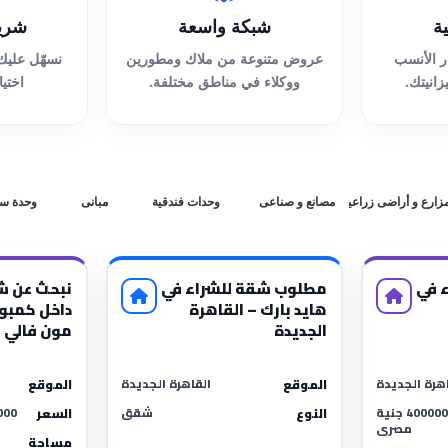
ة
شبكة واسعة
شريك
 الأنسب
عروض متنوعة من ملاك ومطورين
نسهّل عليك
انيتك.
ووكلاء في مناطق مختلفة.
اختيا
زارع و أراضى زراعية
مصانع و صناعى
وحدات فندقية
مبانى
وحدة سا
 في
مطلوب شقة للشراء في
نبحث عن ش
هايد بارك – القاهرة
داخل كمبوند
الجديدة
مون فالي
اهرة الجديدة
القاهرة الجديدة
الموقع
الموقع
3500000 - 4000000 جنية
شقق
11000 - 5000
النوع
السعر
مصرى
مساحة