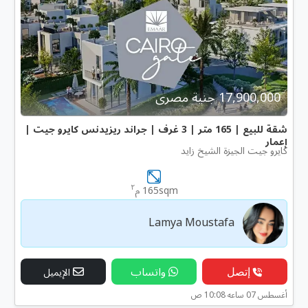
17,900,000 جنية مصرى
شقة للبيع | 165 متر | 3 غرف | جراند ريزيدنس كايرو جيت |
إعمار
كايرو جيت الجيزة الشيخ زايد
٢
165sqm م
Lamya Moustafa
إتصل
واتساب
الإيميل
أغسطس 07 ساعه 10:08 ص