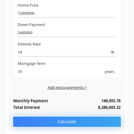
Home Price
Down Payment
Interest Rate
%
Mortgage Term
years
Add extra payments >
Jan
To monthly
Extra yearly
Monthly Payment
149,055.78
Total Interest
8,286,693.32
Calculate