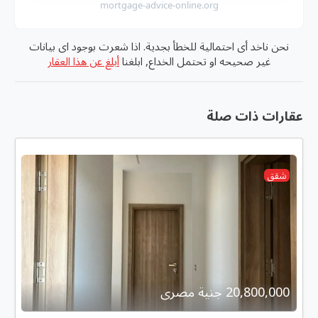
mortgage-advice-online.org
نحن ناخد أى احتمالية للخطأ بجدية. اذا شعرت بوجود اى بيانات
غير صحيحه او تحتمل الخداع, ابلغنا
أبلغ عن هذا العقار
عقارات ذات صلة
شقق
20,800,000 جنية مصرى