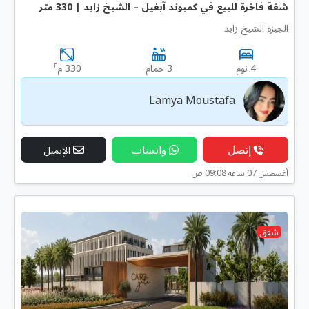
شقة فاخرة للبيع في كمبوند آبفيل – الشيخ زايد | 330 متر
الجيزة الشيخ زايد
٢
4 نوم
3 حمام
330 م
Lamya Moustafa
إتصل
واتساب
الإيميل
أغسطس 07 ساعه 09:08 ص
شقق