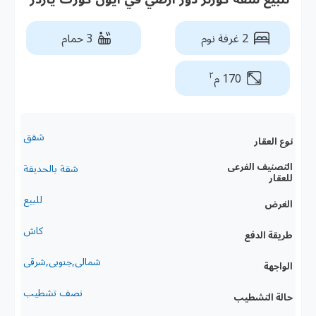
2 غرفة نوم
3 حمام
٢
170 م
شقق
نوع العقار
التصنيف الفرعى
شقة بالحديقة
للعقار
للبيع
الغرض
كاش
طريقة الدفع
شمالى,جنوبى,شرقى
الواجهة
نصف تشطيب
حالة التشطيب