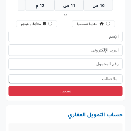
10 ص
11 ص
12 م
1 م
›
‹
معاينة شخصية
معاينة بالفيديو
تسجيل
حساب التمويل العقاري