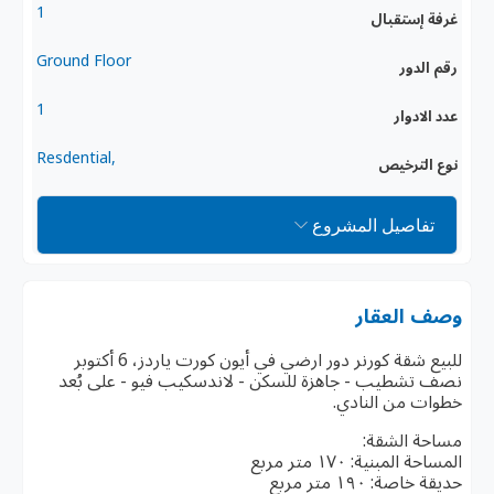
1
غرفة إستقبال
Ground Floor
رقم الدور
1
عدد الادوار
,Resdential
نوع الترخيص
تفاصيل المشروع
وصف العقار
للبيع شقة كورنر دور ارضي في أيون كورت ياردز، 6 أكتوبر
نصف تشطيب - جاهزة للسكن - لاندسكيب فيو - على بُعد
خطوات من النادي.
مساحة الشقة:
المساحة المبنية: ١٧٠ متر مربع
حديقة خاصة: ١٩٠ متر مربع