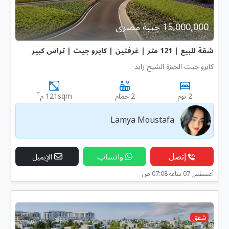
15,000,000 جنية مصرى
شقة للبيع | 121 متر | غرفتين | كايرو جيت | تراس كبير
كايرو جيت الجيزة الشيخ زايد
٢
2 نوم
2 حمام
121sqm م
Lamya Moustafa
إتصل
واتساب
الإيميل
أغسطس 07 ساعه 07:08 ص
شقق