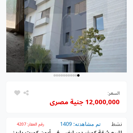
السعر:
12,000,000 جنية مصرى
نشط
تم مشاهدته: 1409
رقم العقار:
4207
للبيع شقة كورنر دور ارضي في أيون كورت ياردز