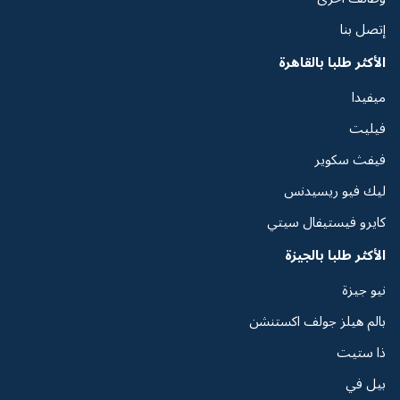
إتصل بنا
الأكثر طلبا بالقاهرة
ميفيدا
فيليت
فيفث سكوير
ليك فيو ريسيدنس
كايرو فيستيفال سيتي
الأكثر طلبا بالجيزة
نيو جيزة
بالم هيلز جولف اكستنشن
ذا ستيت
بيل في