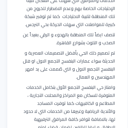
الخدمات والمرافق التي سهلت على السكان تلبية
الإحتياجات الخاصة بهم وعدم الاضطرار للخروج من
تلك المنطقة لتلبية الاحتياجات كما تم توفير شبكة
كبيرة للمواصلات التي سهلت الحركة بحي النرجس.
تتصف ايضاً تلك المنطقة بالهدوء و الرقي بعيداً عن
الصخب و التلوث بشوارع القاهرة.
تم تصميم ذلك الحي بأفضل التصميمات العصرية و
الحديثة سواء عمارات البنفسج التجمع الاول او فلل
البنفسج التجمع الاول و التي صُممت على يد امهر
المهندسين و العمال.
وامتاز حي البنفسج التجمع الأول بتكامل الخدمات
المتوفرة للسكان مع المراكز والمحلات التجارية ،
المطاعم و الكافيهات كما توفرت المساجد
والأندية الرياضية وغيرها من الخدمات التي لا حدود
لها، بالاضافة لتوافر كافة المرافق الترفيهية
للاطفال و ايضا للبالغين لضمان قضاء امتع