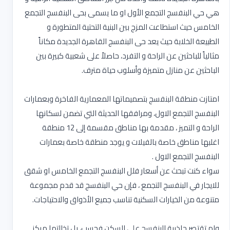
هي حي البنفسج التجمع الأول او ما يسمى بحى البنفسج التجمع
الخامس حيث استطاعت المزج بين البنية التحتية المتطورة و
الطبيعة الخلابة حيث يعد حى البنفسج القاهرة الجديدة مكاناً
مثالياً للباحثين عن الراحة و التفرد، حاصلاً على شعبية كبيرة بين
الباحثين عن منازل متميزة وأسلوب حياة مترف.
امتازت منطقة البنفسج بتصميماتها المعمارية الفاخرة وبعمارات
البنفسج التجمع الاول، ومرافقها الحديثة التي تضمن لسكانها
الراحة و التميز ، مقدمة بها مناطق مقسمة إلى 12 منطقة
اغلبها مناطق خاصة بالفيلات و يوجد منطقة خاصة بعمارات
البنفسج التجمع الاول .
سواء كنت تبحث عن أسعار فلل البنفسج التجمع الخامس او شقق
للايجار في البنفسج التجمع ، فإن حي البنفسج قد قدم مجموعة
متنوعة من الخيارات السكنية تناسب جميع الأذواق والاحتياجات.
ولم تقتصر جاذبية البنفسج على السكن فحسب، بل تخللتها مركز