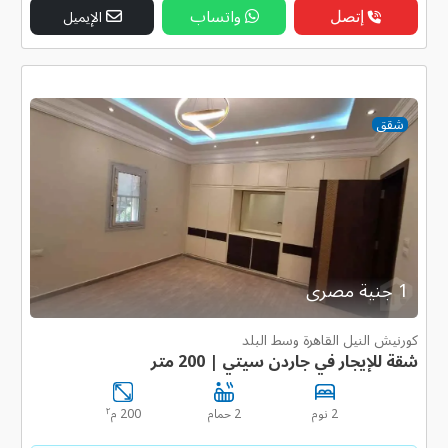
إتصل
واتساب
الإيميل
شقق
1 جنية مصرى
كورنيش النيل القاهرة وسط البلد
شقة للإيجار في جاردن سيتي | 200 متر
٢
2 نوم
2 حمام
200 م