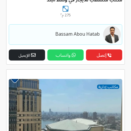
٢
275 م
Bassam Abou Hatab
إتصل
واتساب
الإيميل
مكاتب إدارية