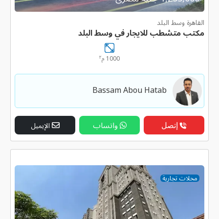
القاهرة وسط البلد
مكتب متشطب للايجار في وسط البلد
٢
1000 م
Bassam Abou Hatab
إتصل
واتساب
الإيميل
محلات تجارية