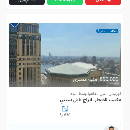
مكاتب إدارية
850,000 جنية مصرى
كورنيش النيل القاهرة وسط البلد
مكتب للايجار- ابراج نايل سيتي
٢
630 م