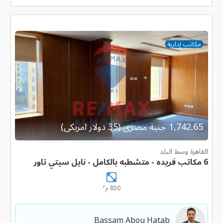
مكاتب إدارية
1,742.65 جنية مصرى (35 دولار امريكى)
القاهرة وسط البلد
6 مكاتب فريده - متشطبه بالكامل - نايل سيتي تاور
٢
850 م
Bassam Abou Hatab