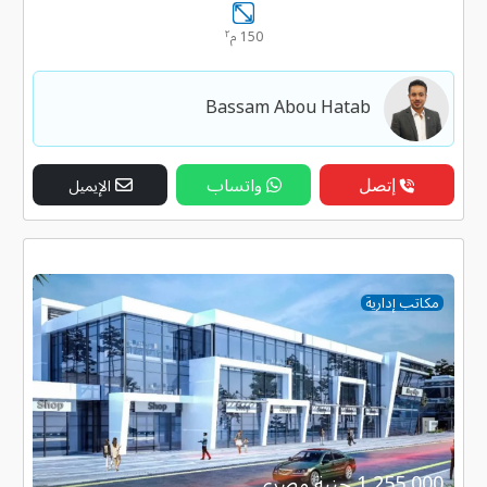
٢
150 م
Bassam Abou Hatab
إتصل
واتساب
الإيميل
مكاتب إدارية
1,255,000 جنية مصرى