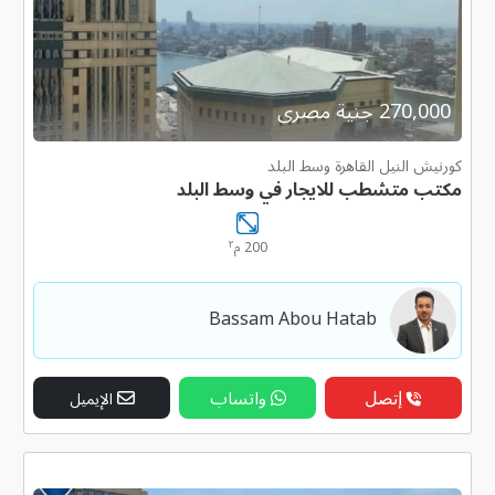
270,000 جنية مصرى
كورنيش النيل القاهرة وسط البلد
مكتب متشطب للايجار في وسط البلد
٢
200 م
Bassam Abou Hatab
إتصل
واتساب
الإيميل