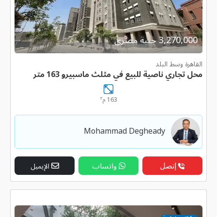
3,270,000 جنية مصرى
القاهرة وسط البلد
محل تجاري ناصية للبيع في مثلث ماسبيرو 163 متر
٢
163 م
Mohammad Degheady
إتصل
واتساب
الإيميل