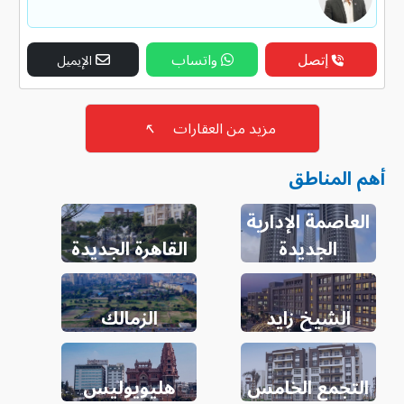
إتصل
واتساب
الإيميل
مزيد من العقارات
↖
أهم المناطق
العاصمة الإدارية
الجديدة
القاهرة الجديدة
الشيخ زايد
الزمالك
التجمع الخامس
هليويوليس