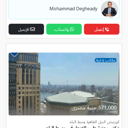
Mohammad Degheady
إتصل
واتساب
الإيميل
مكاتب إدارية
371,000 جنية مصرى
كورنيش النيل القاهرة وسط البلد
مكتب متشطب للايجار في وسط البلد