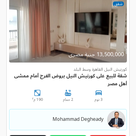
شقق
13,500,000 جنية مصرى
كورنيش النيل القاهرة وسط البلد
شقة للبيع على كورنيش النيل بروض الفرج أمام ممشى
أهل مصر
٢
3 نوم
2 حمام
190 م
Mohammad Degheady