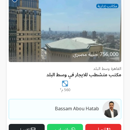
مكاتب إدارية
756,000 جنية مصرى
القاهرة وسط البلد
مكتب متشطب للايجار في وسط البلد
٢
560 م
Bassam Abou Hatab
إتصل
واتساب
الإيميل