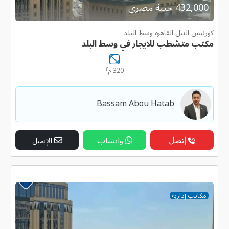
432,000 جنية مصرى
كورنيش النيل القاهرة وسط البلد
مكتب متشطب للايجار في وسط البلد
٢
320 م
Bassam Abou Hatab
إتصل
واتساب
الإيميل
مكاتب إدارية