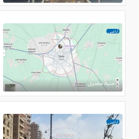
أراضى
1 جنية مصرى
أراضى