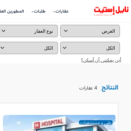
عقارات
طلبات
المطورين العق
أين يمكننى أن أسكن؟
النتائج
4 عقارات
طبى و مستشفيات