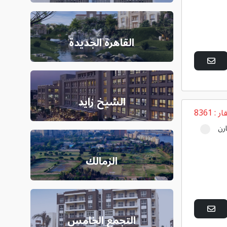
القاهرة الجديدة
الشيخ زايد
ار :
8361
رن
الزمالك
التجمع الخامس