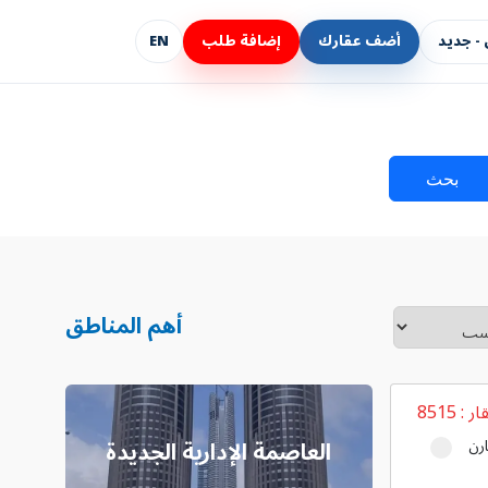
- جديد
أضف عقارك
إضافة طلب
EN
بحث
أهم المناطق
ار :
8515
رن
العاصمة الإدارية الجديدة