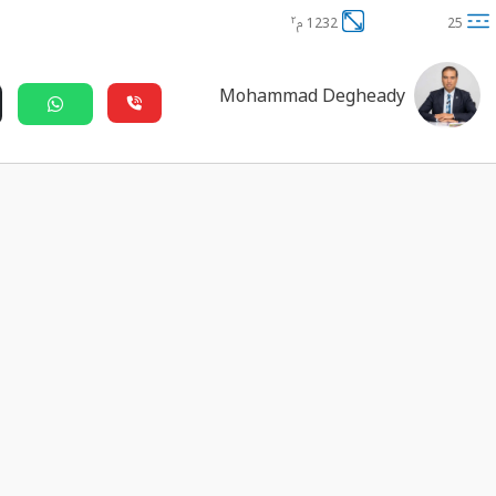
٢
25
1232 م
Mohammad Degheady