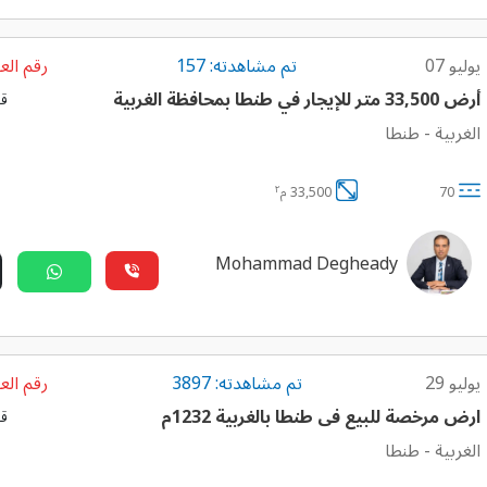
يوليو 07
تم مشاهدته: 157
رقم العق
أرض 33,500 متر للإيجار في طنطا بمحافظة الغربية
قا
الغربية
-
طنطا
٢
70
33,500 م
Mohammad Degheady
يوليو 29
تم مشاهدته: 3897
رقم العق
ارض مرخصة للبيع فى طنطا بالغربية 1232م
قا
الغربية
-
طنطا