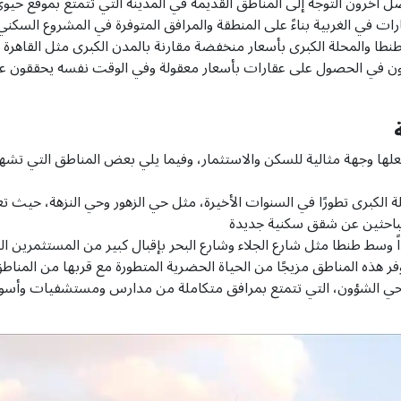
آخرون التوجه إلى المناطق القديمة في المدينة التي تتمتع بموقع حيو
رات في الغربية بناءً على المنطقة والمرافق المتوفرة في المشروع السكني 
طا والمحلة الكبرى بأسعار منخفضة مقارنة بالمدن الكبرى مثل القاهرة
يرغبون في الحصول على عقارات بأسعار معقولة وفي الوقت نفسه يحققون عو
جعلها وجهة مثالية للسكن والاستثمار، وفيما يلي بعض المناطق التي تشهد
 الكبرى تطورًا في السنوات الأخيرة، مثل حي الزهور وحي النزهة، حيث تع
الباحثين عن شقق سكنية جديدة
 وسط طنطا مثل شارع الجلاء وشارع البحر بإقبال كبير من المستثمرين ال
فر هذه المناطق مزيجًا من الحياة الحضرية المتطورة مع قربها من المناط
وحي الشؤون، التي تتمتع بمرافق متكاملة من مدارس ومستشفيات وأسو