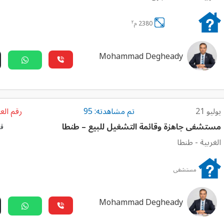
٢
2380 م
Mohammad Degheady
يوليو 21
تم مشاهدته: 95
رقم العق
مستشفى جاهزة وقائمة التشغيل للبيع – طنطا
قا
الغربية
-
طنطا
مستشفى
Mohammad Degheady