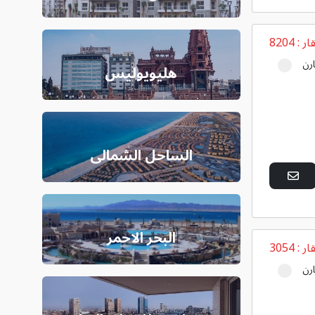
ار :
8204
رن
هليويوليس
الساحل الشمالى
البحر الاحمر
ار :
3054
رن