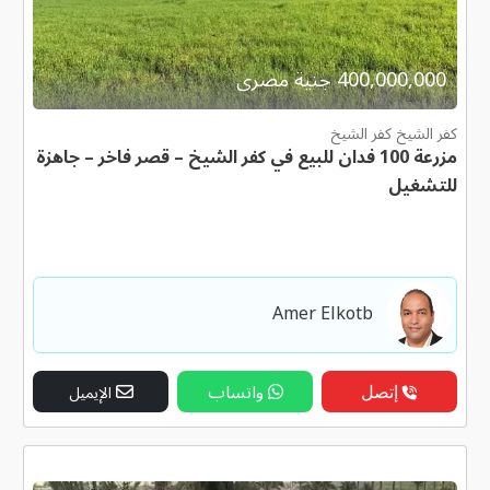
400,000,000 جنية مصرى
كفر الشيخ كفر الشيخ
مزرعة 100 فدان للبيع في كفر الشيخ – قصر فاخر – جاهزة
للتشغيل
Amer Elkotb
إتصل
واتساب
الإيميل