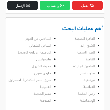
إتصل
واتساب
الإيميل
أهم عمليات البحث
القاهرة الجديدة
السادس من اكتوبر
الشيخ زايد
الساحل الشمالى
العين السخنة
العاصمة الادارية الجديدة
القاهرة
هليوبوليس
العلمين الجديدة
مدينة الشروق
مدينه نصر
جاردن سيتي
بورسعيد
طريق مصر اسكندرية الصحراوى
العباسية
القليوبية
رأس الحكمة
مصر الجديدة
الإسماعلية
المنوفية