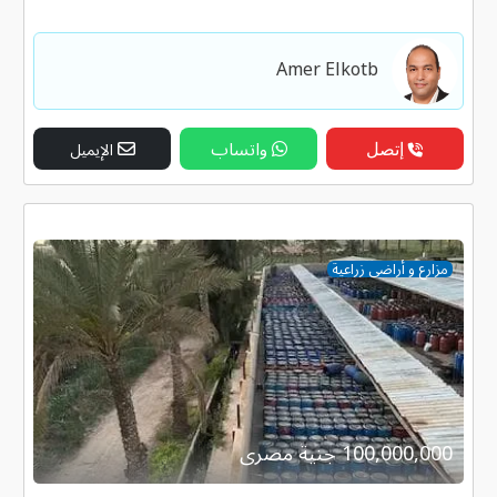
Amer Elkotb
إتصل
واتساب
الإيميل
مزارع و أراضى زراعية
100,000,000 جنية مصرى