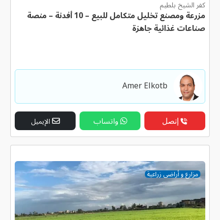
كفر الشيخ بلطيم
مزرعة ومصنع تخليل متكامل للبيع – 10 أفدنة – منصة
صناعات غذائية جاهزة
Amer Elkotb
إتصل
واتساب
الإيميل
مزارع و أراضى زراعية