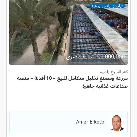
مزارع و أراضى زراعية
100,000,000 جنية مصرى
كفر الشيخ بلطيم
مزرعة ومصنع تخليل متكامل للبيع – 10 أفدنة – منصة
صناعات غذائية جاهزة
Amer Elkotb